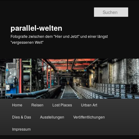
Zum
Zum
primären
sekundären
Such
Inhalt
Inhalt
springen
springen
parallel-welten
Fotografie zwischen dem "Hier und Jetzt" und einer längst
"vergessenen Welt"
Hauptmenü
Home
Reisen
Lost Places
Urban Art
Dies & Das
Ausstellungen
Veröffentlichungen
Impressum