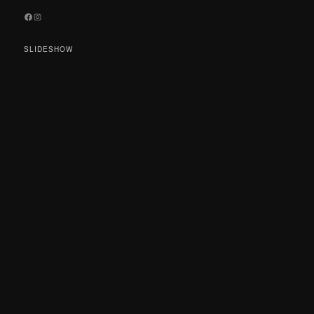
Facebook
Instagram
SLIDESHOW