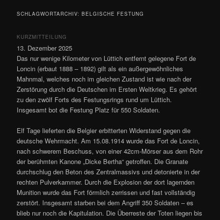
SCHLAGWORTARCHIV:
BELGISCHE FESTUNG
KURZMITTEILUNG
13. Dezember 2025
Das nur wenige Kilometer von Lüttich entfernt gelegene Fort de
Loncin (erbaut 1888 – 1892) gilt als ein außergewöhnliches
Mahnmal, welches noch im gleichen Zustand ist wie nach der
Zerstörung durch die Deutschen im Ersten Weltkrieg. Es gehört
zu den zwölf Forts des Festungsrings rund um Lüttich.
Insgesamt bot die Festung Platz für 550 Soldaten.
Elf Tage lieferten die Belgier erbitterten Widerstand gegen die
deutsche Wehrmacht. Am 15.08.1914 wurde das Fort de Loncin,
nach schwerem Beschuss, von einer 42cm-Mörser aus dem Rohr
der berühmten Kanone „Dicke Bertha“ getroffen. Die Granate
durchschlug den Beton des Zentralmassivs und detonierte in der
rechten Pulverkammer. Durch die Explosion der dort lagernden
Munition wurde das Fort förmlich zerrissen und fast vollständig
zerstört. Insgesamt starben bei dem Angriff 350 Soldaten – es
blieb nur noch die Kapitulation. Die Überreste der Toten liegen bis