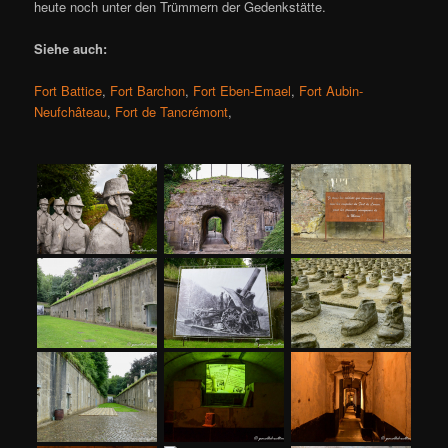
heute noch unter den Trümmern der Gedenkstätte.
Siehe auch:
Fort Battice
,
Fort Barchon
,
Fort Eben-Emael
,
Fort Aubin-
Neufchâteau
,
Fort de Tancrémont
,