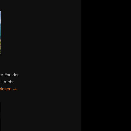
ter Fan der
cht mehr
rlesen
→