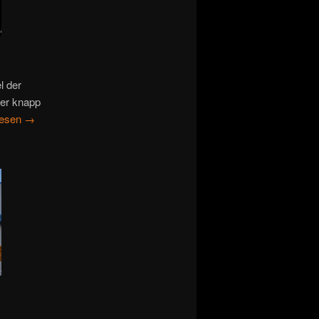
l der
ier knapp
lesen
→