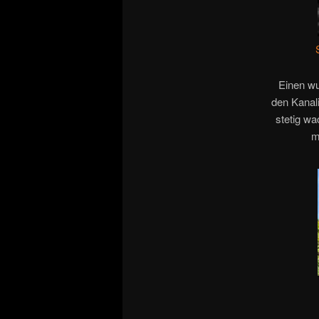
Einen wu
den Kanali
stetig w
m