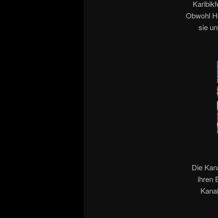
Karibik
Obwohl Her
sie u
Die Kana
ihren 
Kana