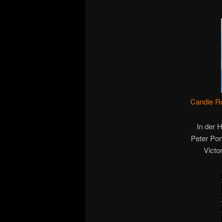
Candie Ro
In der 
Peter Por
Victo