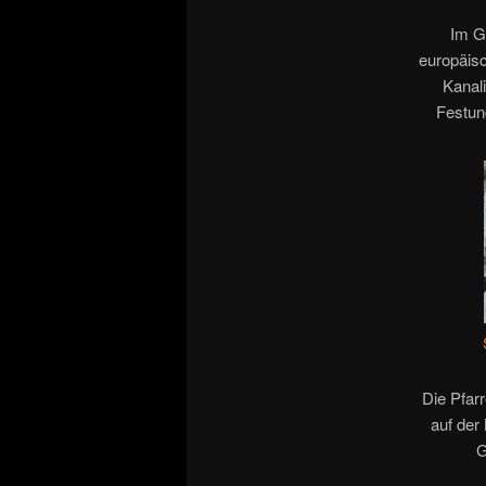
Im G
europäis
Kanali
Festun
Die Pfarr
auf der
G