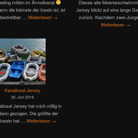
feeling mitten im Ärmelkanal
Dieses alte Meeresschwimm
m die kleinste der Inseln ist, ist
Jersey blickt auf eine lange G
nbestreitbar …
Weiterlesen
→
zurück. Nachdem zwei Jung
Weiterlesen
→
Kanalinsel Jersey
26. Juni 2016
linsel Jersey hat mich völlig in
Bann gezogen. Die größte der
linseln hat …
Weiterlesen
→