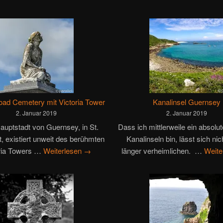
ad Cemetery mit Victoria Tower
Kanalinsel Guernsey
2. Januar 2019
2. Januar 2019
Hauptstadt von Guernsey, in St.
Dass ich mittlerweile ein absolu
t, existiert unweit des berühmten
Kanalinseln bin, lässt sich ni
ria Towers …
Weiterlesen
→
länger verheimlichen. …
Weite