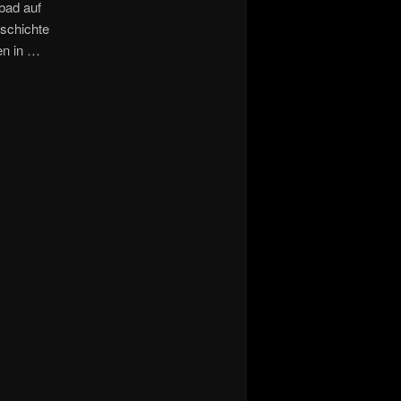
bad auf
eschichte
en in …