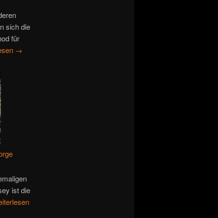
deren
 sich die
nod für
lesen
→
orge
hemaligen
ey ist die
iterlesen