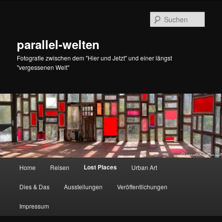
Zum
primären
Such
Inhalt
springen
parallel-welten
Fotografie zwischen dem "Hier und Jetzt" und einer längst
"vergessenen Welt"
Hauptmenü
Lost Places
Home
Reisen
Urban Art
Dies & Das
Ausstellungen
Veröffentlichungen
Impressum