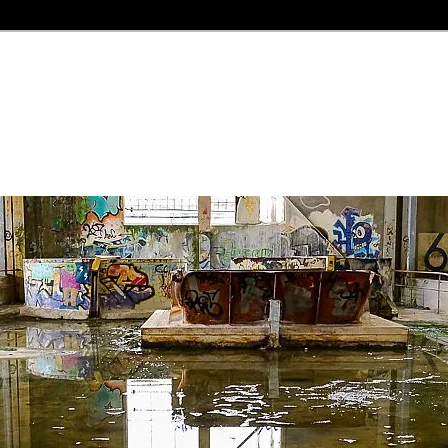
n
und Jetzt" und einer längst "vergessenen Welt"