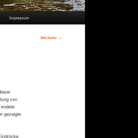
Impressum
Nächster
→
dieser
llung von
 endete
er gezeigte
Eindrücke