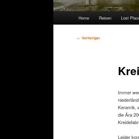
Hauptmenü
Home
Reisen
Lost Plac
Beitragsnavigation
←
Vorheriger
Kre
Immer weni
niederländ
Keramik, 
die Ära 20
Kreidefabr
Leider kon