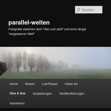
Zum
primären
Such
Inhalt
springen
parallel-welten
Fotografie zwischen dem "Hier und Jetzt" und einer längst
"vergessenen Welt"
Hauptmenü
Home
Reisen
Lost Places
Urban Art
Dies & Das
Ausstellungen
Veröffentlichungen
Impressum