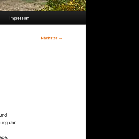
Impressum
Nächster
→
 und
ung der
ege,