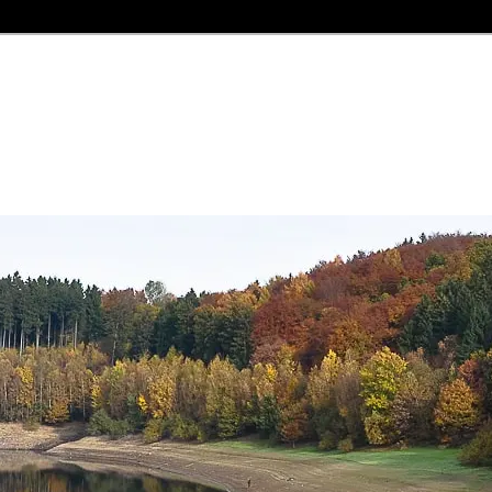
n
und Jetzt" und einer längst "vergessenen Welt"