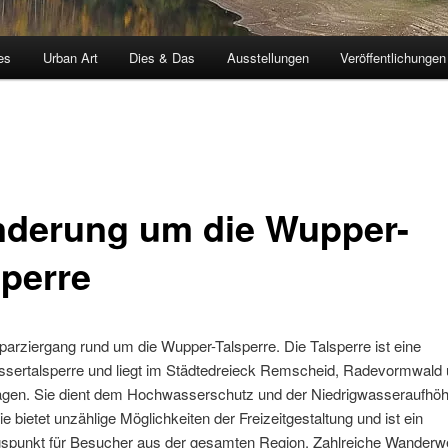
es
Urban Art
Dies & Das
Ausstellungen
Veröffentlichungen
derung um die Wupper-
sperre
arziergang rund um die Wupper-Talsperre. Die Talsperre ist eine
sertalsperre und liegt im Städtedreieck Remscheid, Radevormwald
en. Sie dient dem Hochwasserschutz und der Niedrigwasseraufhöh
e bietet unzählige Möglichkeiten der Freizeitgestaltung und ist ein
spunkt für Besucher aus der gesamten Region. Zahlreiche Wanderw