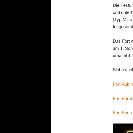
Die Festun
und unter
(Typ Miss
Insgesamt 
Das Fort w
am 1. Son
erhaltet ih
Siehe auc
Fort Aubi
Fort Barc
Fort Eben