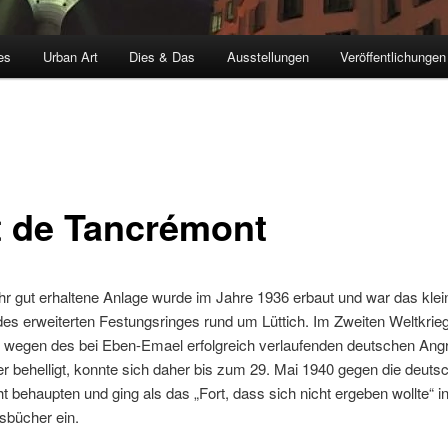
es
Urban Art
Dies & Das
Ausstellungen
Veröffentlichungen
t de Tancrémont
r gut erhaltene Anlage wurde im Jahre 1936 erbaut und war das klei
des erweiterten Festungsringes rund um Lüttich. Im Zweiten Weltkrie
 wegen des bei Eben-Emael erfolgreich verlaufenden deutschen Angri
r behelligt, konnte sich daher bis zum 29. Mai 1940 gegen die deuts
behaupten und ging als das „Fort, dass sich nicht ergeben wollte“ in
sbücher ein.