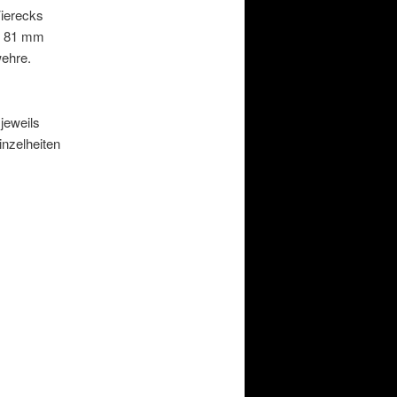
Vierecks
er 81 mm
ehre.
jeweils
nzelheiten