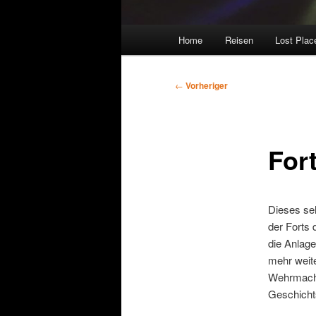
Hauptmenü
Home
Reisen
Lost Plac
Beitragsnavigation
←
Vorheriger
For
Dieses seh
der Forts 
die Anlage
mehr weite
Wehrmacht 
Geschicht