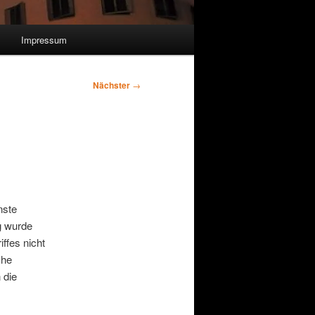
Impressum
Nächster
→
nste
g wurde
ffes nicht
che
 die