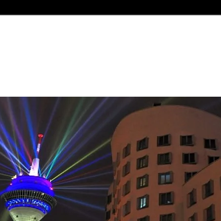
n
und Jetzt" und einer längst "vergessenen Welt"