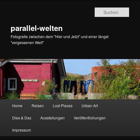
Zum
Zum
primären
sekundären
Such
Inhalt
Inhalt
springen
springen
parallel-welten
Fotografie zwischen dem "Hier und Jetzt" und einer längst
"vergessenen Welt"
Hauptmenü
Home
Reisen
Lost Places
Urban Art
Dies & Das
Ausstellungen
Veröffentlichungen
Impressum