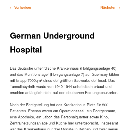
Beitragsnavigation
←
Vorheriger
Nächster
→
German Underground
Hospital
Das deutsche unterirdische Krankenhaus (Hohlgangsanlage 40)
und das Munitionslager (Hohlgangsanlage 7) auf Guernsey bilden
mit knapp 7000qm² eines der größten Bauwerke der Insel. Das
Tunnellabyrinth wurde von 1940-1944 unterirdisch erbaut und
erschien anfänglich nicht auf den deutschen Festungsbaukarten.
Nach der Fertigstellung bot das Krankenhaus Platz für 500
Patienten. Ebenso waren ein Operationssaal, ein Röntgenraum,
eine Apotheke, ein Labor, das Personalquartier sowie Kino,
Zentralheizungsanlage und Küche hier untergebracht. Insgesamt
war das Krankenhaus nur drei Monate in Betrieb und zwar genau