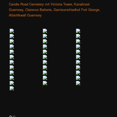
Candie Road Cemetery mit Victoria Tower
,
Kanalinsel
Guernsey
,
Clarence Batterie
,
Garnisonsfriedhof Fort George,
Atlantikwall Guernsey
Facebook
Instagram