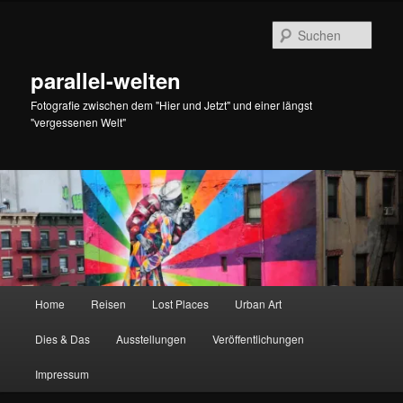
Zum
Zum
primären
sekundären
Such
Inhalt
Inhalt
springen
springen
parallel-welten
Fotografie zwischen dem "Hier und Jetzt" und einer längst
"vergessenen Welt"
Hauptmenü
Home
Reisen
Lost Places
Urban Art
Dies & Das
Ausstellungen
Veröffentlichungen
Impressum