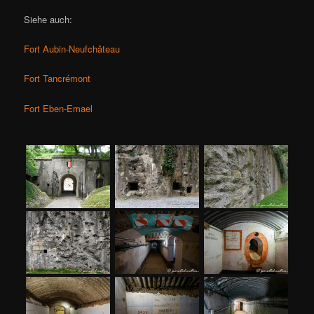
Siehe auch:
Fort Aubin-Neufchâteau
Fort Tancrémont
Fort Eben-Emael