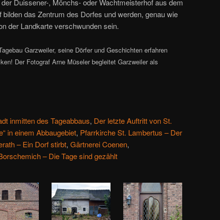
 der Duissener-, Mönchs- oder Wachtmeisterhof aus dem
f bilden das Zentrum des Dorfes und werden, genau wie
von der Landkarte verschwunden sein.
Tagebau Garzweiler, seine Dörfer und Geschichten erfahren
cken! Der Fotograf Arne Müseler begleitet Garzweiler als
!
adt inmitten des Tageabbaus
,
Der letzte Auftritt von St.
te“ in einem Abbaugebiet
,
Pfarrkirche St. Lambertus – Der
ath – Ein Dorf stirbt
,
Gärtnerei Coenen
,
Borschemich – Die Tage sind gezählt