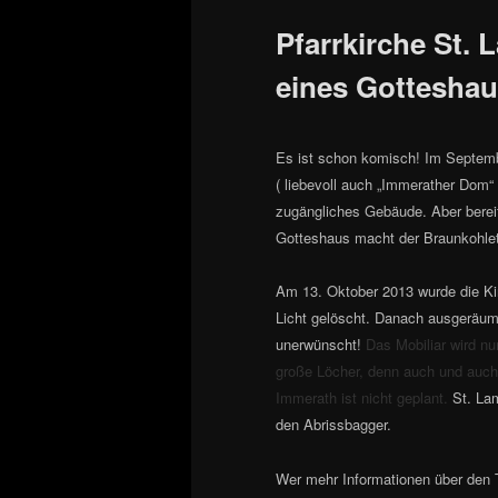
Pfarrkirche St.
eines Gottesha
Es ist schon komisch! Im Septemb
( liebevoll auch „Immerather Dom“
zugängliches Gebäude. Aber berei
Gotteshaus macht der Braunkohlet
Am 13. Oktober 2013 wurde die Ki
Licht gelöscht. Danach ausgeräum
unerwünscht!
Das Mobiliar wird nu
große Löcher, denn auch und auch 
Immerath ist nicht geplant.
St. La
den Abrissbagger.
Wer mehr Informationen über den 