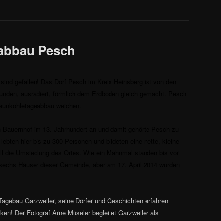
abbau Pesch
 sind gefallen! Das Dorf Pesch im Kreis Heinsberg ist von den
nden, ausradiert, förmlich dem Erdboden gleich gemacht. Pesch
raunkohletageabbau weichen.
n Bauernhof im 13. Jahrhundert an und damit gehörte Pesch zu
 lebten hier bis zu 300 Personen und bildeten eine nette, kleine
ll die Umsiedlung des Ortes. Wie ein Mahnmal standen bis vor
sechs Häuser dieser Gemeinde, aber am 17. April 2014 wurden
Tagebau Garzweiler, seine Dörfer und Geschichten erfahren
cken! Der Fotograf Arne Müseler begleitet Garzweiler als