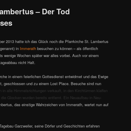
 Lambertus – Der Tod
uses
er 2013 hatte ich das Glück noch die Pfarrkirche St. Lambertus
 genannt)
in
Immerath
besuchen zu können – als öffentlich
ts wenige Wochen später war alles vorbei. Auch vor einem
ageabbau nicht Halt.
rche in einem feierlichen Gottesdienst entwidmet und das Ewige
t, geschlossen und zu einem Lost Place. Besuche sind nun
n in alle Himmelsrichtungen verkauft, in den Kirchtürmen klaffen
die Glocken wurden bereits entfernt. Ein Neuaufbau in Neu-
mbertus, das einstige Wahrzeichen von Immerath, wartet nun auf
Tagebau Garzweiler, seine Dörfer und Geschichten erfahren