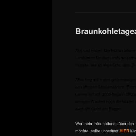
Braunkohletage
Aus und vorbei: Die letzten Steine
Landkarten Deutschlands verschwu
musste, wie so viele Orte, dem B
Alles fing mit einem gleichnamige
den ältesten Straßendörfern. Einst
Gemeinschaft. 2006 begann offizie
wenigen Wochen noch die letzten 
auch sie Opfer der Bagger.
Wer mehr Informationen über den 
möchte, sollte unbedingt
HIER
kli