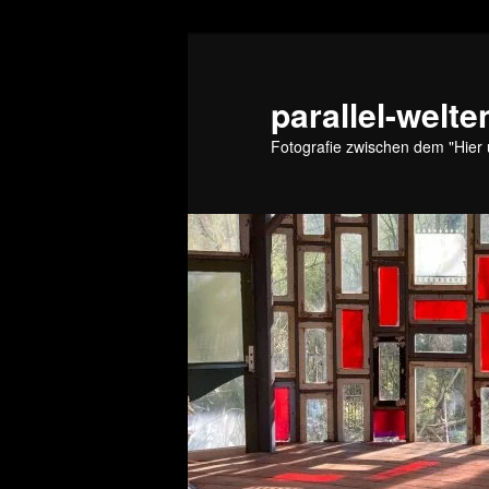
Zum
Zum
primären
sekundären
Inhalt
Inhalt
parallel-welte
springen
springen
Fotografie zwischen dem "Hier 