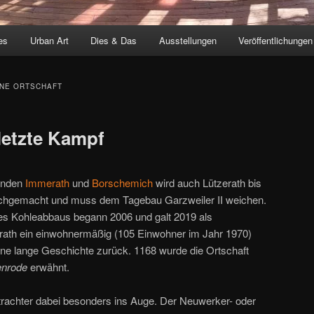
es
Urban Art
Dies & Das
Ausstellungen
Veröffentlichungen
NE ORTSCHAFT
letzte Kampf
inden
Immerath
und
Borschemich
wird auch Lützerath bis
chgemacht und muss dem Tagebau Garzweiler II weichen.
s Kohleabbaus begann 2006 und galt 2019 als
erath ein einwohnermäßig (105 Einwohner im Jahr 1970)
 eine lange Geschichte zurück. 1168 wurde die Ortschaft
enrode
erwähnt.
trachter dabei besonders ins Auge. Der Neuwerker- oder