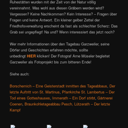
Ruhestätten wurden mit der Zeit von der Natur völlig
vereinnahmt. Was wohl aus diesen Gräbern werden wird?
Vergessen? Keine Nachkommen? Kein Interesse? – Fragen über
Fragen und keine Antwort. Ein kleiner gelber Zettel der
Friedhofsverwaltung erscheint da fast als schlechter Scherz: Das
Grab sei ungepflegt! Na und? Wenn interessiert das jetzt noch?
Wer mehr Informationen über den Tagebau Garzweiler, seine
Dörfer und Geschichten erfahren möchte, sollte
unbedingt
HIER
klicken! Der Fotograf Arne Müseler begleitet
Garzweiler als Fotoprojekt bis zum bitteren Ende!
Siehe auch:
Borschemich – Eine Geisterstadt inmitten des Tageabbaus
,
Der
letzte Auftritt von St. Martinus
,
Pfarrkirche St. Lambertus – Der
Tod eines Gotteshauses
,
Immerath – Ein Dorf stirbt
,
Gärtnerei
Coenen
,
Braunkohletageabbau Pesch,
Lützerath – Der letzte
Kampf