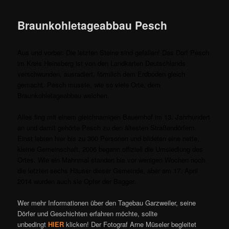
Braunkohletageabbau Pesch
Aus und vorbei: Die letzten Steine sind gefallen! Das Dorf Pesch
im Kreis Heinsberg ist von den Landkarten Deutschlands
verschwunden, ausradiert, förmlich dem Erdboden gleich
gemacht. Pesch musste, wie so viele Orte, dem
Braunkohletageabbau weichen.
Alles fing mit einem gleichnamigen Bauernhof im 13. Jahrhundert
an und damit gehörte Pesch zu den ältesten Straßendörfern.
Einst lebten hier bis zu 300 Personen und bildeten eine nette,
kleine Gemeinschaft. 2006 begann offiziell die Umsiedlung des
Ortes. Wie ein Mahnmal standen bis vor wenigen Wochen noch
die letzten sechs Häuser dieser Gemeinde, aber am 17. April
2014 wurden auch sie Opfer der Bagger.
Wer mehr Informationen über den Tagebau Garzweiler, seine
Dörfer und Geschichten erfahren möchte, sollte
unbedingt
HIER
klicken! Der Fotograf Arne Müseler begleitet