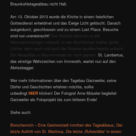
Braunkohletageabbau nicht Halt.
Am 13. Oktober 2013 wurde die Kirche in einem feierlichen
Gottesdienst entwidmet und das Ewige Licht gelöscht. Danach
ausgeräumt, geschlossen und zu einem Lost Place. Besuche
sind nun unerwünscht!
Das Mobiliar wird nun in alle
Himmelsrichtungen verkauft, in den Kirchtürmen klaffen große
Löcher, denn auch und auch die Glocken wurden bereits entfernt.
Ein Neuaufbau in Neu-Immerath ist nicht geplant.
St. Lambertus,
das einstige Wahrzeichen von Immerath, wartet nun auf den
Abrissbagger.
Wer mehr Informationen über den Tagebau Garzweiler, seine
Dörfer und Geschichten erfahren möchte, sollte
unbedingt
HIER
klicken! Der Fotograf Arne Müseler begleitet
Garzweiler als Fotoprojekt bis zum bitteren Ende!
Siehe auch:
Borschemich – Eine Geisterstadt inmitten des Tageabbaus
,
Der
letzte Auftritt von St. Martinus
,
Die letzte „Ruhestätte“ in einem