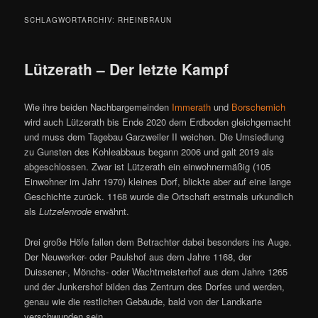
SCHLAGWORTARCHIV:
RHEINBRAUN
Lützerath – Der letzte Kampf
Wie ihre beiden Nachbargemeinden
Immerath
und
Borschemich
wird auch Lützerath bis Ende 2020 dem Erdboden gleichgemacht
und muss dem Tagebau Garzweiler II weichen. Die Umsiedlung
zu Gunsten des Kohleabbaus begann 2006 und galt 2019 als
abgeschlossen. Zwar ist Lützerath ein einwohnermäßig (105
Einwohner im Jahr 1970) kleines Dorf, blickte aber auf eine lange
Geschichte zurück. 1168 wurde die Ortschaft erstmals urkundlich
als
Lutzelenrode
erwähnt.
Drei große Höfe fallen dem Betrachter dabei besonders ins Auge.
Der Neuwerker- oder Paulshof aus dem Jahre 1168, der
Duissener-, Mönchs- oder Wachtmeisterhof aus dem Jahre 1265
und der Junkershof bilden das Zentrum des Dorfes und werden,
genau wie die restlichen Gebäude, bald von der Landkarte
verschwunden sein.