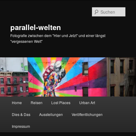
Zum
Zum
primären
sekundären
Such
Inhalt
Inhalt
springen
springen
parallel-welten
Fotografie zwischen dem "Hier und Jetzt" und einer längst
"vergessenen Welt"
Hauptmenü
Home
Reisen
Lost Places
Urban Art
Dies & Das
Ausstellungen
Veröffentlichungen
Impressum