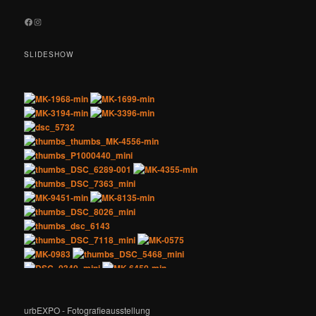
Facebook
Instagram
SLIDESHOW
urbEXPO - Fotografieausstellung