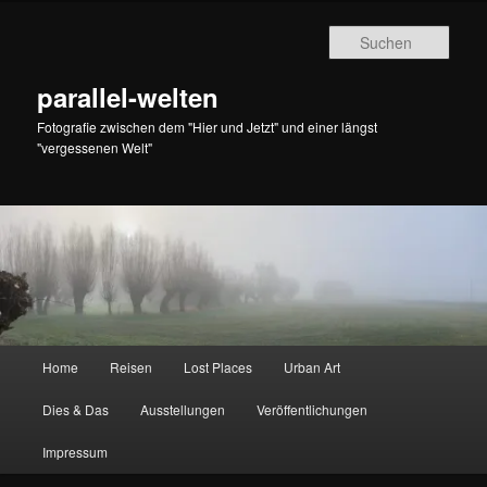
Zum
Zum
primären
sekundären
Such
Inhalt
Inhalt
springen
springen
parallel-welten
Fotografie zwischen dem "Hier und Jetzt" und einer längst
"vergessenen Welt"
Hauptmenü
Home
Reisen
Lost Places
Urban Art
Dies & Das
Ausstellungen
Veröffentlichungen
Impressum