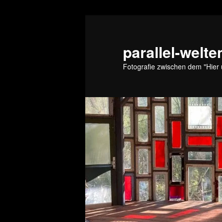
Zum
Zum
primären
sekundären
Inhalt
Inhalt
parallel-welte
springen
springen
Fotografie zwischen dem "Hier 