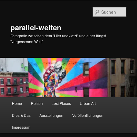
Zum
Zum
primären
sekundären
Such
Inhalt
Inhalt
springen
springen
parallel-welten
Fotografie zwischen dem "Hier und Jetzt" und einer längst
"vergessenen Welt"
Hauptmenü
Home
Reisen
Lost Places
Urban Art
Dies & Das
Ausstellungen
Veröffentlichungen
Impressum