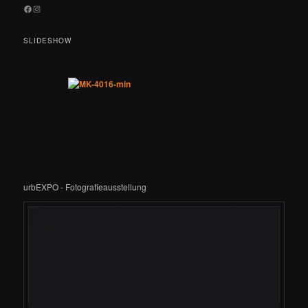
Facebook
Instagram
SLIDESHOW
urbEXPO - Fotografieausstellung