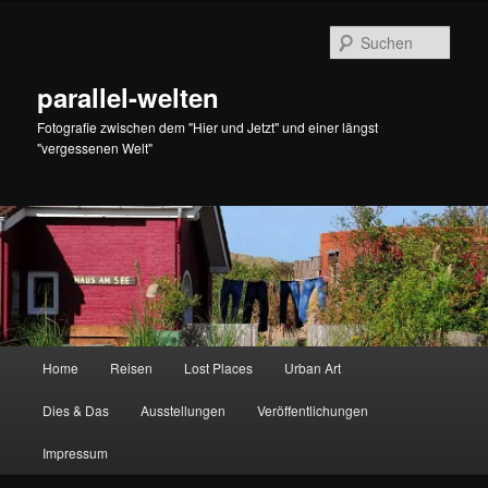
Zum
Zum
primären
sekundären
Such
Inhalt
Inhalt
springen
springen
parallel-welten
Fotografie zwischen dem "Hier und Jetzt" und einer längst
"vergessenen Welt"
Hauptmenü
Home
Reisen
Lost Places
Urban Art
Dies & Das
Ausstellungen
Veröffentlichungen
Impressum