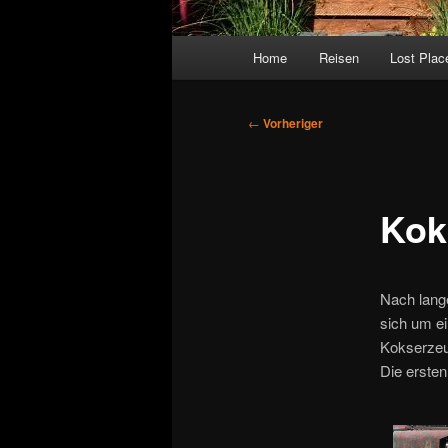
Hauptmenü
Home
Reisen
Lost Plac
Beitragsnavigation
←
Vorheriger
Kok
Nach lange
sich um e
Kokserzeu
Die erste