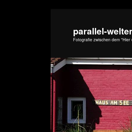
Zum
primären
Inhalt
parallel-welte
springen
Fotografie zwischen dem "Hier 