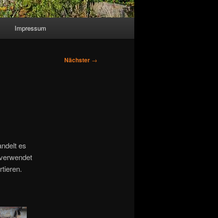
Impressum
Nächster
→
andelt es
 verwendet
tieren.