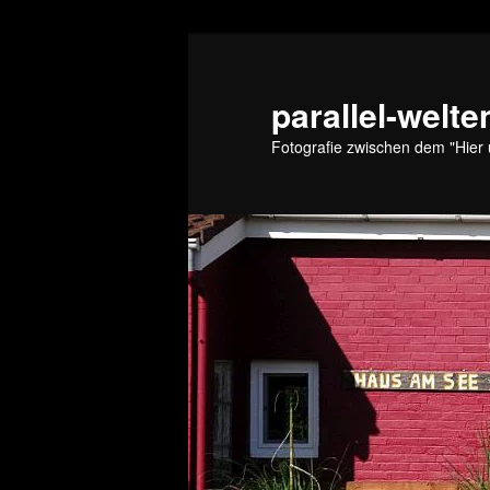
Zum
primären
Inhalt
parallel-welte
springen
Fotografie zwischen dem "Hier 