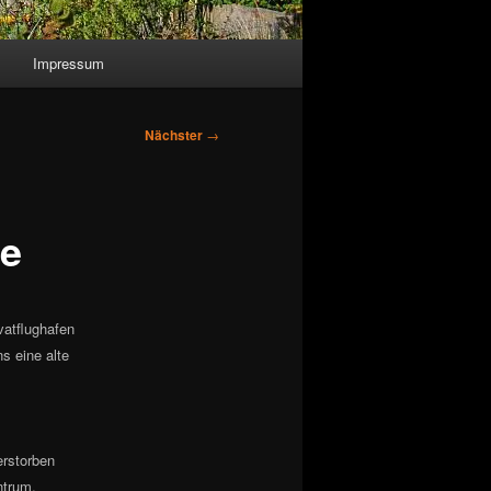
Impressum
Nächster
→
ne
vatflughafen
s eine alte
erstorben
ntrum,