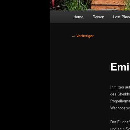
Hauptmenü
Home
Reisen
Lost Plac
Beitragsnavigation
←
Vorheriger
Emi
Inmitten au
des Sheikhs
Propellerma
Wachposten 
Der Flughafe
und sein So