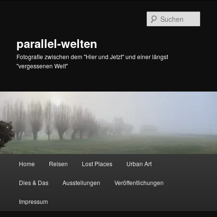
Zum
primären
Such
Inhalt
springen
parallel-welten
Fotografie zwischen dem "Hier und Jetzt" und einer längst
"vergessenen Welt"
Hauptmenü
Home
Reisen
Lost Places
Urban Art
Dies & Das
Ausstellungen
Veröffentlichungen
Impressum