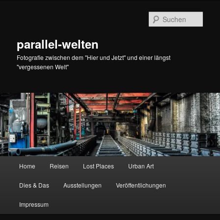
Zum
primären
Such
Inhalt
springen
parallel-welten
Fotografie zwischen dem "Hier und Jetzt" und einer längst
"vergessenen Welt"
Hauptmenü
Home
Reisen
Lost Places
Urban Art
Dies & Das
Ausstellungen
Veröffentlichungen
Impressum