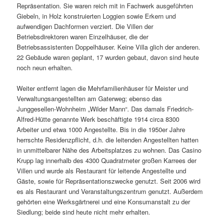
Repräsentation. Sie waren reich mit in Fachwerk ausgeführten
Giebeln, in Holz konstruierten Loggien sowie Erkern und
aufwendigen Dachformen verziert. Die Villen der
Betriebsdirektoren waren Einzelhäuser, die der
Betriebsassistenten Doppelhäuser. Keine Villa glich der anderen.
22 Gebäude waren geplant, 17 wurden gebaut, davon sind heute
noch neun erhalten.
Weiter entfernt lagen die Mehrfamilienhäuser für Meister und
Verwaltungsangestellten am Gaterweg; ebenso das
Junggesellen-Wohnheim „Wilder Mann“. Das damals Friedrich-
Alfred-Hütte genannte Werk beschäftigte 1914 circa 8300
Arbeiter und etwa 1000 Angestellte. Bis in die 1950er Jahre
herrschte Residenzpflicht, d.h. die leitenden Angestellten hatten
in unmittelbarer Nähe des Arbeitsplatzes zu wohnen. Das Casino
Krupp lag innerhalb des 4300 Quadratmeter großen Karrees der
Villen und wurde als Restaurant für leitende Angestellte und
Gäste, sowie für Repräsentationszwecke genutzt. Seit 2006 wird
es als Restaurant und Veranstaltungszentrum genutzt. Außerdem
gehörten eine Werksgärtnerei und eine Konsumanstalt zu der
Siedlung; beide sind heute nicht mehr erhalten.