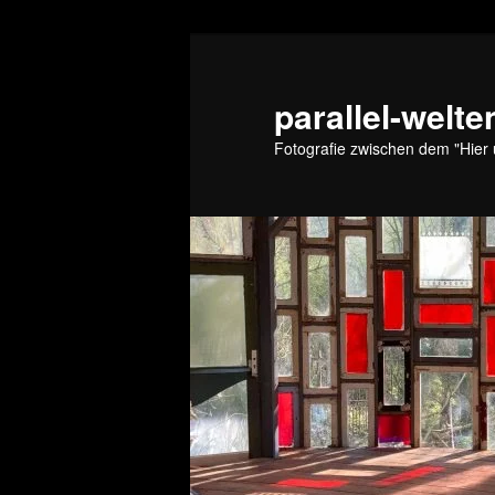
Zum
primären
Inhalt
parallel-welte
springen
Fotografie zwischen dem "Hier 