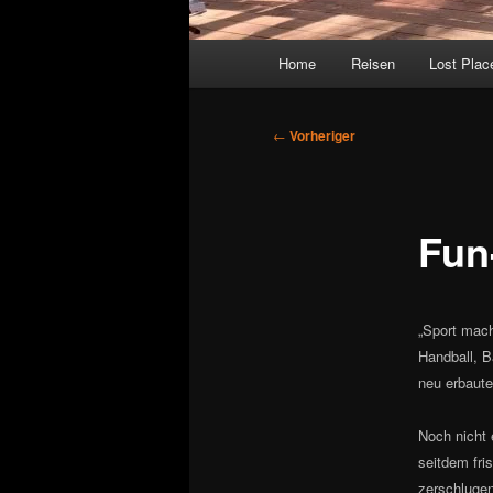
Hauptmenü
Home
Reisen
Lost Plac
Beitragsnavigation
←
Vorheriger
Fun
„Sport mach
Handball, B
neu erbaut
Noch nicht 
seitdem fri
zerschlugen