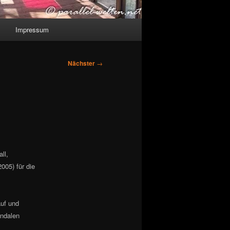
Impressum
Nächster
→
ll,
005) für die
auf und
andalen