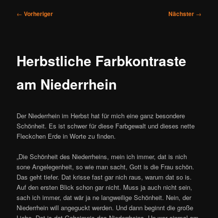
Beitragsnavigation
←
Vorheriger
Nächster
→
Herbstliche Farbkontraste
am Niederrhein
Der Niederrhein im Herbst hat für mich eine ganz besondere
Schönheit. Es ist schwer für diese Farbgewalt und dieses nette
Fleckchen Erde in Worte zu finden.
„Die Schönheit des Niederrheins, mein ich immer, dat is nich
sone Angelegenheit, so wie man sacht, Gott is die Frau schön.
Das geht tiefer. Dat krisse fast gar nich raus, warum dat so is.
Auf den ersten Blick schon gar nicht. Muss ja auch nicht sein,
sach ich immer, dat wär ja ne langweilige Schönheit. Nein, der
Niederrhein will angeguckt werden. Und dann beginnt die große
Liebe. Dat is dat Geheimnis des Niederrheins. Un wer einmal am