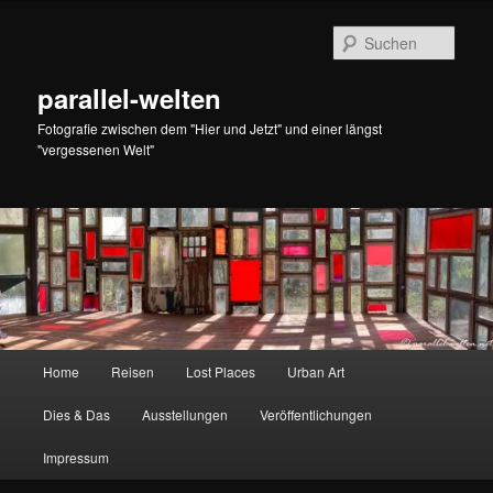
Zum
primären
Such
Inhalt
springen
parallel-welten
Fotografie zwischen dem "Hier und Jetzt" und einer längst
"vergessenen Welt"
Hauptmenü
Home
Reisen
Lost Places
Urban Art
Dies & Das
Ausstellungen
Veröffentlichungen
Impressum