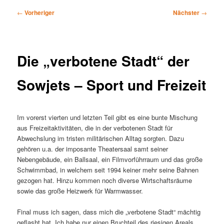
Beitragsnavigation
←
Vorheriger
Nächster
→
Die „verbotene Stadt“ der
Sowjets – Sport und Freizeit
Im vorerst vierten und letzten Teil gibt es eine bunte Mischung
aus Freizeitaktivitäten, die in der verbotenen Stadt für
Abwechslung im tristen militärischen Alltag sorgten. Dazu
gehören u.a. der imposante Theatersaal samt seiner
Nebengebäude, ein Ballsaal, ein Filmvorführraum und das große
Schwimmbad, in welchem seit 1994 keiner mehr seine Bahnen
gezogen hat. Hinzu kommen noch diverse Wirtschaftsräume
sowie das große Heizwerk für Warmwasser.
Final muss ich sagen, dass mich die „verbotene Stadt“ mächtig
geflasht hat. Ich habe nur einen Bruchteil des riesigen Areals