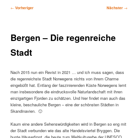
Beitragsnavigation
←
Vorheriger
Nächster
→
Bergen – Die regenreiche
Stadt
Nach 2015 nun ein Revist in 2021 … und ich muss sagen, dass
die regenreichste Stadt Norwegens nichts von ihrem Charme
eingebüßt hat. Entlang der faszinierenden Küste Norwegens lernt
man insbesondere die eindrucksvolle Naturlandschaft mit ihren
einzigartigen Fjorden zu schätzen. Und hier findet man auch das
kleine, beschauliche Bergen – eine der schönsten Städten in
Skandinavien. 🙂
Kaum eine andere Sehenswürdigkeiten wird in Bergen so eng mit
der Stadt verbunden wie das alte Handelsviertel Bryggen. Die
bunte Häuserfront, die heute zum Weltkulturerbe der UNESCO