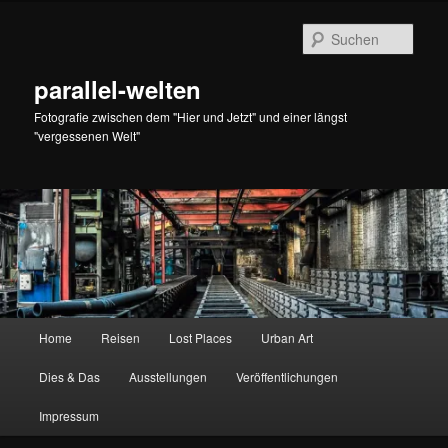
Zum
primären
Such
Inhalt
springen
parallel-welten
Fotografie zwischen dem "Hier und Jetzt" und einer längst
"vergessenen Welt"
Hauptmenü
Home
Reisen
Lost Places
Urban Art
Dies & Das
Ausstellungen
Veröffentlichungen
Impressum