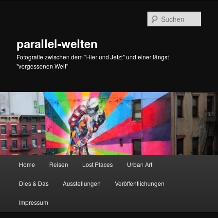
Zum
primären
Such
Inhalt
springen
parallel-welten
Fotografie zwischen dem "Hier und Jetzt" und einer längst
"vergessenen Welt"
Hauptmenü
Home
Reisen
Lost Places
Urban Art
Dies & Das
Ausstellungen
Veröffentlichungen
Impressum