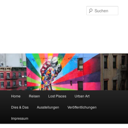
Zum
primären
Such
Inhalt
springen
parallel-welten
Fotografie zwischen dem "Hier und Jetzt" und einer längst
"vergessenen Welt"
Hauptmenü
Home
Reisen
Lost Places
Urban Art
Dies & Das
Ausstellungen
Veröffentlichungen
Impressum