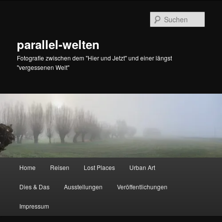
Zum
Zum
primären
sekundären
Such
Inhalt
Inhalt
springen
springen
parallel-welten
Fotografie zwischen dem "Hier und Jetzt" und einer längst
"vergessenen Welt"
Hauptmenü
Home
Reisen
Lost Places
Urban Art
Dies & Das
Ausstellungen
Veröffentlichungen
Impressum