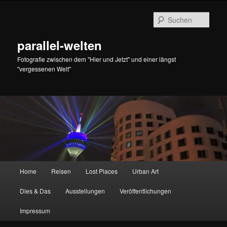
Zum
Zum
primären
sekundären
Such
Inhalt
Inhalt
springen
springen
parallel-welten
Fotografie zwischen dem "Hier und Jetzt" und einer längst
"vergessenen Welt"
Hauptmenü
Home
Reisen
Lost Places
Urban Art
Dies & Das
Ausstellungen
Veröffentlichungen
Impressum