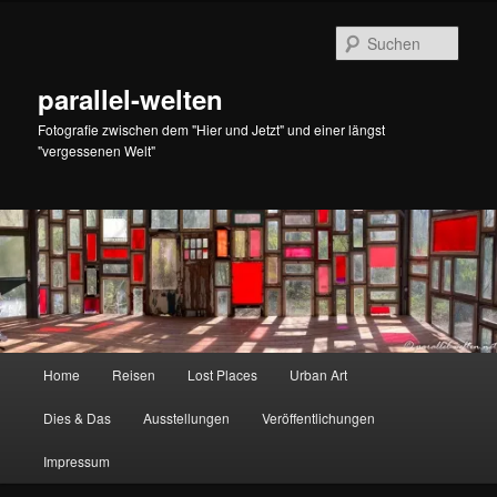
Zum
Zum
primären
sekundären
Such
Inhalt
Inhalt
springen
springen
parallel-welten
Fotografie zwischen dem "Hier und Jetzt" und einer längst
"vergessenen Welt"
Hauptmenü
Home
Reisen
Lost Places
Urban Art
Dies & Das
Ausstellungen
Veröffentlichungen
Impressum