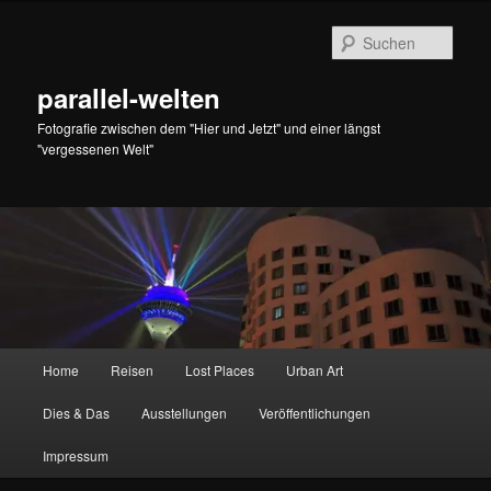
Zum
Zum
primären
sekundären
Such
Inhalt
Inhalt
springen
springen
parallel-welten
Fotografie zwischen dem "Hier und Jetzt" und einer längst
"vergessenen Welt"
Hauptmenü
Home
Reisen
Lost Places
Urban Art
Dies & Das
Ausstellungen
Veröffentlichungen
Impressum