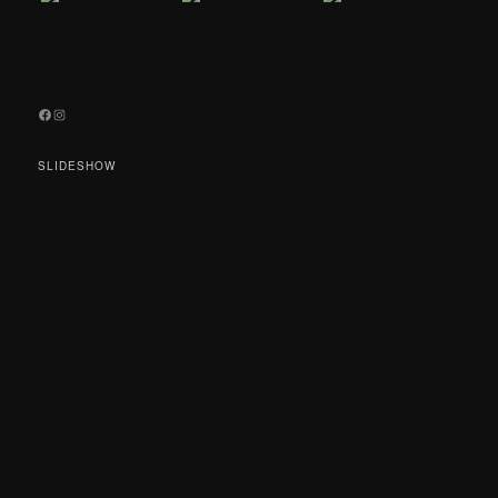
Facebook
Instagram
SLIDESHOW