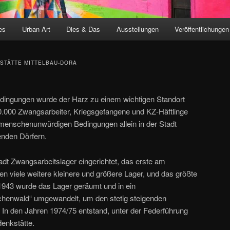
es
Urban Art
Dies & Das
Ausstellungen
Veröffentlichungen
STÄTTE MITTELBAU-DORA
edingungen wurde der Harz zu einem wichtigen Standort
0.000 Zwangsarbeiter, Kriegsgefangene und KZ-Häftlinge
t menschenunwürdigen Bedingungen allein in der Stadt
enden Dörfern.
adt Zwangsarbeitslager eingerichtet, das erste am
n viele weitere kleinere und größere Lager, und das größte
943 wurde das Lager geräumt und in ein
nwald“ umgewandelt, um den stetig steigenden
. In den Jahren 1974/75 entstand, unter der Federführung
denkstätte.