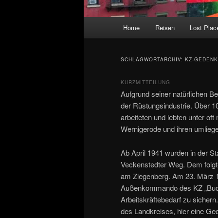
Hauptmenü
Home
Reisen
Lost Plac
SCHLAGWORTARCHIV:
KZ-GEDENK
KURZMITTEILUNG
Aufgrund seiner natürlichen B
der Rüstungsindustrie. Über 1
arbeiteten und lebten unter of
Wernigerode und ihren umlieg
Ab April 1941 wurden in der St
Veckenstedter Weg. Dem folgte
am Ziegenberg. Am 23. März 1
Außenkommando des KZ „Buche
Arbeitskräftebedarf zu sichern
des Landkreises, hier eine Ge