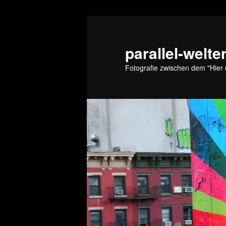
Zum
Zum
primären
sekundären
Inhalt
Inhalt
parallel-welte
springen
springen
Fotografie zwischen dem "Hier 