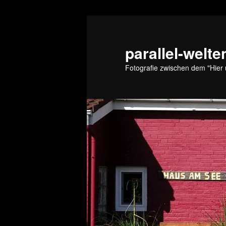
Zum
Zum
primären
sekundären
Inhalt
Inhalt
parallel-welte
springen
springen
Fotografie zwischen dem "Hier 