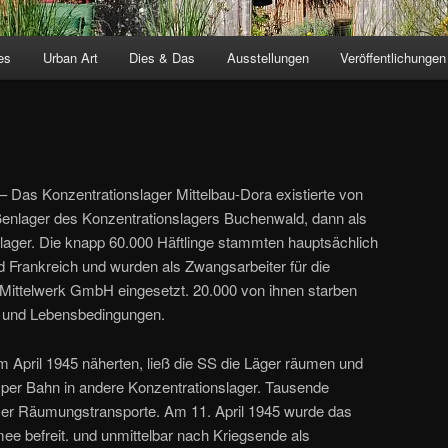
es
Urban Art
Dies & Das
Ausstellungen
Veröffentlichungen
– Das Konzentrationslager Mittelbau-Dora existierte von
ßenlager des Konzentrationslagers Buchenwald, dann als
lager. Die knapp 60.000 Häftlinge stammten hauptsächlich
d Frankreich und wurden als Zwangsarbeiter für die
 Mittelwerk GmbH eingesetzt. 20.000 von ihnen starben
- und Lebensbedingungen.
 im April 1945 näherten, ließ die SS die Läger räumen und
r per Bahn in andere Konzentrationslager. Tausende
eser Räumungstransporte. Am 11. April 1945 wurde das
ee befreit. und unmittelbar nach Kriegsende als