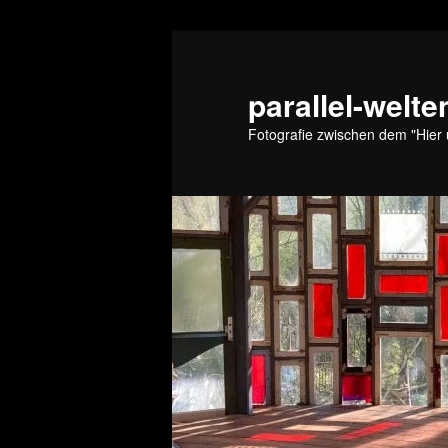
Zum
Zum
primären
sekundären
Inhalt
Inhalt
parallel-welte
springen
springen
Fotografie zwischen dem "Hier 